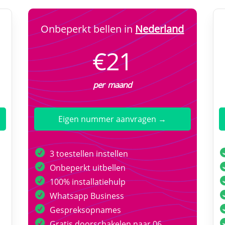
Onbeperkt bellen in
Nederland
€21
per maand
Eigen nummer aanvragen →
3 toestellen instellen
Onbeperkt uitbellen
100% installatiehulp
Whatsapp Business
Gespreksopnames
Gratis doorschakelen naar 06