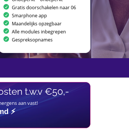
Gratis doorschakelen naar 06
Smarphone app
Maandelijks opzegbaar
Alle modules inbegrepen
Gespreksopnames
sten t.w.v €50,-
 nergens aan vast!
imd ⚡