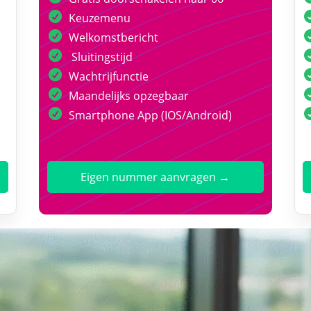
Keuzemenu
Welkomstbericht
Sluitingstijd
Wachtrijfunctie
Maandelijks opzegbaar
Smartphone App (IOS/Android)
Eigen nummer aanvragen →