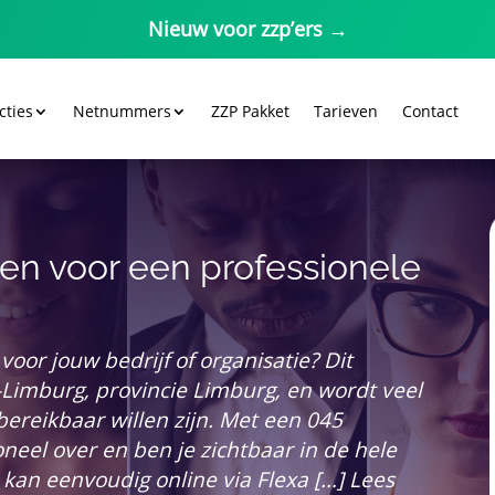
Nieuw voor zzp’ers →
cties
Netnummers
ZZP Pakket
Tarieven
Contact
n voor een professionele
oor jouw bedrijf of organisatie? Dit
Limburg, provincie Limburg, en wordt veel
bereikbaar willen zijn. Met een 045
neel over en ben je zichtbaar in de hele
an eenvoudig online via Flexa […] Lees