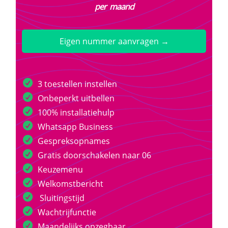
per maand
Eigen nummer aanvragen →
3 toestellen instellen
Onbeperkt uitbellen
100% installatiehulp
Whatsapp Business
Gespreksopnames
Gratis doorschakelen naar 06
Keuzemenu
Welkomstbericht
Sluitingstijd
Wachtrijfunctie
Maandelijks opzegbaar