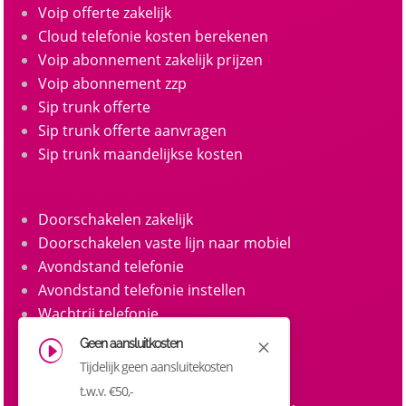
Voip offerte zakelijk
Cloud telefonie kosten berekenen
Voip abonnement zakelijk prijzen
Voip abonnement zzp
Sip trunk offerte
Sip trunk offerte aanvragen
Sip trunk maandelijkse kosten
Doorschakelen zakelijk
Doorschakelen vaste lijn naar mobiel
Avondstand telefonie
Avondstand telefonie instellen
Wachtrij telefonie
Call queue telefonie
Geen aansluitkosten
M
I
Belgroepen
Tijdelijk geen aansluitekosten
Belgroep instellen zakelijke telefonie
t.w.v. €50,-