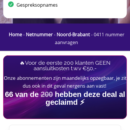
Gespreksopnames
Home
-
Netnummer
-
Noord-Brabant
-
0411 nummer
aanvragen
🔥Voor de eerste 200 klanten GEEN
aansluitkosten t.w.v €50,-
Onze abonnementen zijn maandelijks opzegbaar, je zit
dus ook in dit geval nergens aan vast!
66
van de
200
hebben deze deal al
geclaimd ⚡