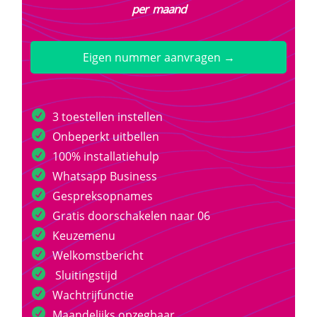
per maand
Eigen nummer aanvragen →
3 toestellen instellen
Onbeperkt uitbellen
100% installatiehulp
Whatsapp Business
Gespreksopnames
Gratis doorschakelen naar 06
Keuzemenu
Welkomstbericht
Sluitingstijd
Wachtrijfunctie
Maandelijks opzegbaar