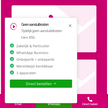

Geen aansluitkosten
M
I
Tijdelijk geen aansluitekosten
Telefoon
t.w.v. €50,-
085 902 6777
Zakelijk & Particulier
WhatsApp Business
Onbepertk = onbeperkt
Wereldwijd bereikbaar

3 apparaten
Direct bestellen
Whatsapp
085 902 6777



Email
Whatsapp
Direct bellen