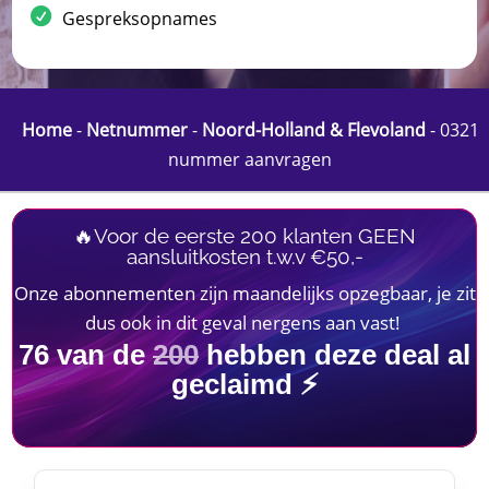
Gespreksopnames
Home
-
Netnummer
-
Noord-Holland & Flevoland
-
0321
nummer aanvragen
🔥Voor de eerste 200 klanten GEEN
aansluitkosten t.w.v €50,-
Onze abonnementen zijn maandelijks opzegbaar, je zit
dus ook in dit geval nergens aan vast!
76
van de
200
hebben deze deal al
geclaimd ⚡