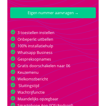
Eigen nummer aanvragen →
3 toestellen instellen
Onbeperkt uitbellen
100% installatiehulp
Whatsapp Business
Gespreksopnames
Gratis doorschakelen naar 06
Keuzemenu
Welkomstbericht
Sluitingstijd
Wachtrijfunctie
Maandelijks opzegbaar
Smartphone App (IOS/Android)