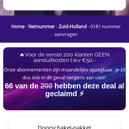
Home
-
Netnummer
-
Zuid-Holland
-
0181 nummer
aanvragen
🔥Voor de eerste 200 klanten GEEN
aansluitkosten t.w.v €50,-
Onze abonnementen zijn maandelijks opzegbaar, je zit
dus ook in dit geval nergens aan vast!
66
van de
200
hebben deze deal al
geclaimd ⚡
Doorschakel-pakket