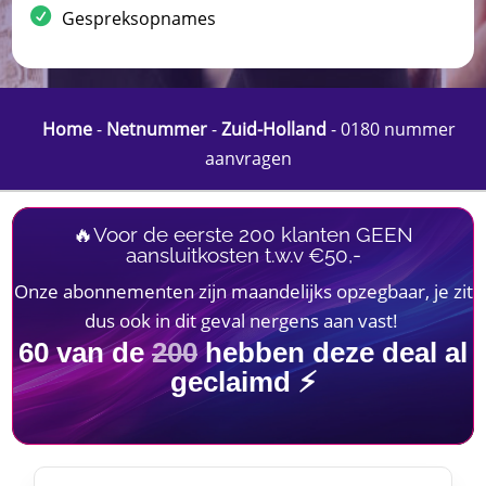
Gespreksopnames
Home
-
Netnummer
-
Zuid-Holland
-
0180 nummer
aanvragen
🔥Voor de eerste 200 klanten GEEN
aansluitkosten t.w.v €50,-
Onze abonnementen zijn maandelijks opzegbaar, je zit
dus ook in dit geval nergens aan vast!
60
van de
200
hebben deze deal al
geclaimd ⚡