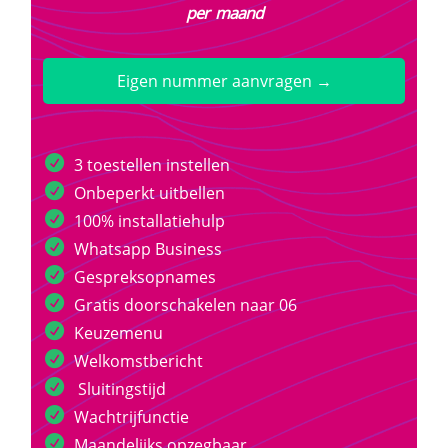
per maand
Eigen nummer aanvragen →
3 toestellen instellen
Onbeperkt uitbellen
100% installatiehulp
Whatsapp Business
Gespreksopnames
Gratis doorschakelen naar 06
Keuzemenu
Welkomstbericht
Sluitingstijd
Wachtrijfunctie
Maandelijks opzegbaar