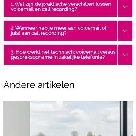
1. Wat zijn de praktische verschillen tussen
voicemail en call recording?
2. Wanneer heb je meer aan voicemail of
juist aan call recording?
3. Hoe werkt het technisch: voicemail versus
gespreksopname in zakelijke telefonie?
Andere artikelen