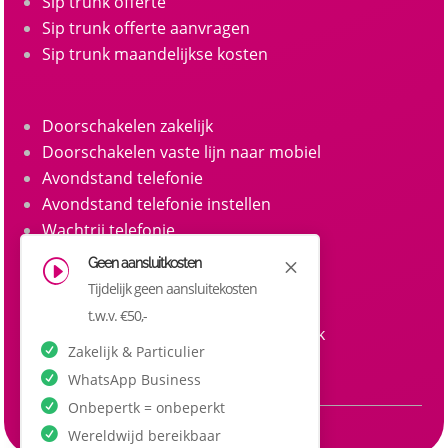
Sip trunk offerte
Sip trunk offerte aanvragen
Sip trunk maandelijkse kosten
Doorschakelen zakelijk
Doorschakelen vaste lijn naar mobiel
Avondstand telefonie
Avondstand telefonie instellen
Wachtrij telefonie
Call queue telefonie
Geen aansluitkosten
M
I
Belgroepen
Tijdelijk geen aansluitekosten
Belgroep instellen zakelijke telefonie
t.w.v. €50,-
Doorkiesnummers aanvragen zakelijk
Zakelijk & Particulier
Doorkiesnummer per medewerker
WhatsApp Business
Onbepertk = onbeperkt
Wereldwijd bereikbaar