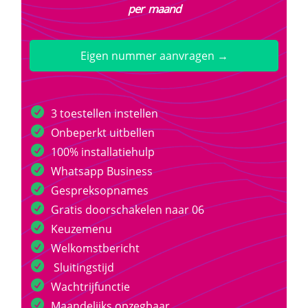
per maand
Eigen nummer aanvragen →
3 toestellen instellen
Onbeperkt uitbellen
100% installatiehulp
Whatsapp Business
Gespreksopnames
Gratis doorschakelen naar 06
Keuzemenu
Welkomstbericht
Sluitingstijd
Wachtrijfunctie
Maandelijks opzegbaar