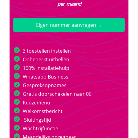
per maand
Eigen nummer aanvragen →
3 toestellen instellen
Onbeperkt uitbellen
100% installatiehulp
Whatsapp Business
Gespreksopnames
Gratis doorschakelen naar 06
Keuzemenu
Welkomstbericht
Sluitingstijd
Wachtrijfunctie
Maandelijks opzegbaar