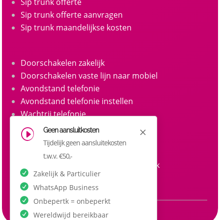
Sip trunk offerte
Sip trunk offerte aanvragen
Sip trunk maandelijkse kosten
Doorschakelen zakelijk
Doorschakelen vaste lijn naar mobiel
Avondstand telefonie
Avondstand telefonie instellen
Wachtrij telefonie
Call queue telefonie
Geen aansluitkosten
M
I
Belgroepen
Tijdelijk geen aansluitekosten
Belgroep instellen zakelijke telefonie
t.w.v. €50,-
Doorkiesnummers aanvragen zakelijk
Zakelijk & Particulier
Doorkiesnummer per medewerker
WhatsApp Business
Onbepertk = onbeperkt
Wereldwijd bereikbaar