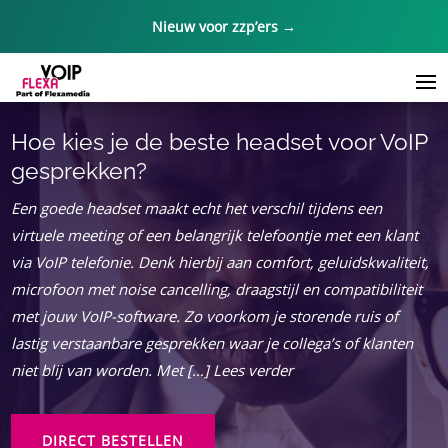
Nieuw voor zzp’ers →
Hoe kies je de beste headset voor VoIP
gesprekken?
Een goede headset maakt echt het verschil tijdens een
virtuele meeting of een belangrijk telefoontje met een klant
via VoIP telefonie. Denk hierbij aan comfort, geluidskwaliteit,
microfoon met noise cancelling, draagstijl en compatibiliteit
met jouw VoIP-software. Zo voorkom je storende ruis of
lastig verstaanbare gesprekken waar je collega’s of klanten
niet blij van worden. Met […] Lees verder
DIRECT BESTELLEN