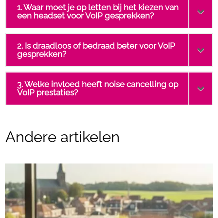
1. Waar moet je op letten bij het kiezen van
een headset voor VoIP gesprekken?
2. Is draadloos of bedraad beter voor VoIP
gesprekken?
3. Welke invloed heeft noise cancelling op
VoIP prestaties?
Andere artikelen