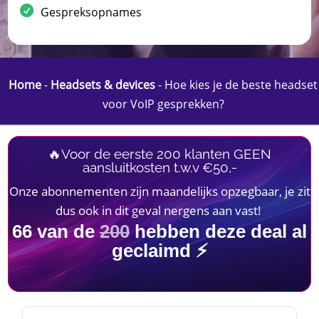
Gespreksopnames
Home
-
Headsets & devices
-
Hoe kies je de beste headset
voor VoIP gesprekken?
🔥Voor de eerste 200 klanten GEEN
aansluitkosten t.w.v €50,-
Onze abonnementen zijn maandelijks opzegbaar, je zit
dus ook in dit geval nergens aan vast!
66
van de
200
hebben deze deal al
geclaimd ⚡